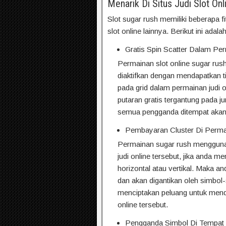
Menarik Di Situs Judi Slot Onl
Slot sugar rush memiliki beberapa 
slot online lainnya. Berikut ini adala
Gratis Spin Scatter Dalam Per
Permainan slot online sugar rush 
diaktifkan dengan mendapatkan t
pada grid dalam permainan judi o
putaran gratis tergantung pada j
semua pengganda ditempat akan te
Pembayaran Cluster Di Permai
Permainan sugar rush mengguna
judi online tersebut, jika anda 
horizontal atau vertikal. Maka a
dan akan digantikan oleh simbol-s
menciptakan peluang untuk men
online tersebut.
Pengganda Simbol Di Tempat S