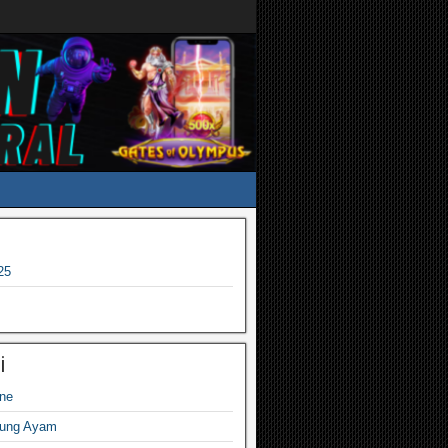
25
i
ne
ung Ayam