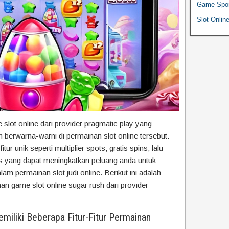
Game Spor
Slot Onlin
lot online dari provider pragmatic play yang
berwarna-warni di permainan slot online tersebut.
tur unik seperti multiplier spots, gratis spins, lalu
s yang dapat meningkatkan peluang anda untuk
 permainan slot judi online. Berikut ini adalah
nan game slot online sugar rush dari provider
miliki Beberapa Fitur-Fitur Permainan