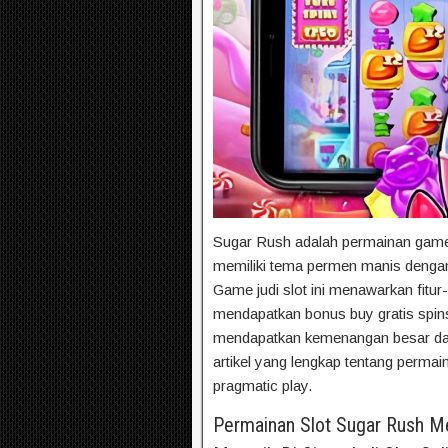
Sugar Rush adalah permainan game s
memiliki tema permen manis dengan 
Game judi slot ini menawarkan fitur-fi
mendapatkan bonus buy gratis spin
mendapatkan kemenangan besar dalam
artikel yang lengkap tentang permai
pragmatic play.
Permainan Slot Sugar Rush Me