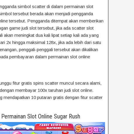
ngganda simbol scatter di dalam permainan slot
t simbol tersebut berada akan menjadi pengganda
nline tersebut. Pengganda ditempat akan memberikan
n game judi slot tersebut, jika ada scatter slot
i akan meningkat dua kali lipat setiap kali ada yang
ri 2x hingga maksimal 128x, jika ada lebih dari satu
menangan, penggali-penggali tersebut akan dikalikan
pada pembayaran dalam permainan slot online
unggu fitur gratis spins scatter muncul secara alami,
 dengan membayar 100x taruhan judi slot online.
g mendapatkan 10 putaran gratis dengan fitur scatter
 Permainan Slot Online Sugar Rush