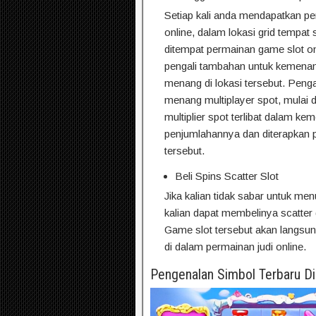
Setiap kali anda mendapatkan pe
online, dalam lokasi grid tempa
ditempat permainan game slot o
pengali tambahan untuk kemenanga
menang di lokasi tersebut. Pengal
menang multiplayer spot, mulai da
multiplier spot terlibat dalam ke
penjumlahannya dan diterapkan 
tersebut.
Beli Spins Scatter Slot
Jika kalian tidak sabar untuk men
kalian dapat membelinya scatter
Game slot tersebut akan langsun
di dalam permainan judi online.
Pengenalan Simbol Terbaru Di