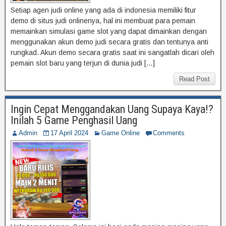
Setiap agen judi online yang ada di indonesia memiliki fitur
demo di situs judi onlinenya, hal ini membuat para pemain
memainkan simulasi game slot yang dapat dimainkan dengan
menggunakan akun demo judi secara gratis dan tentunya anti
rungkad. Akun demo secara gratis saat ini sangatlah dicari oleh
pemain slot baru yang terjun di dunia judi […]
Read Post
Ingin Cepat Menggandakan Uang Supaya Kaya!?
Inilah 5 Game Penghasil Uang
Admin
17 April 2024
Game Online
Comments