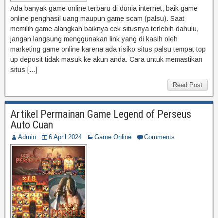
Ada banyak game online terbaru di dunia internet, baik game
online penghasil uang maupun game scam (palsu). Saat
memilih game alangkah baiknya cek situsnya terlebih dahulu,
jangan langsung menggunakan link yang di kasih oleh
marketing game online karena ada risiko situs palsu tempat top
up deposit tidak masuk ke akun anda. Cara untuk memastikan
situs […]
Read Post
Artikel Permainan Game Legend of Perseus
Auto Cuan
Admin
6 April 2024
Game Online
Comments