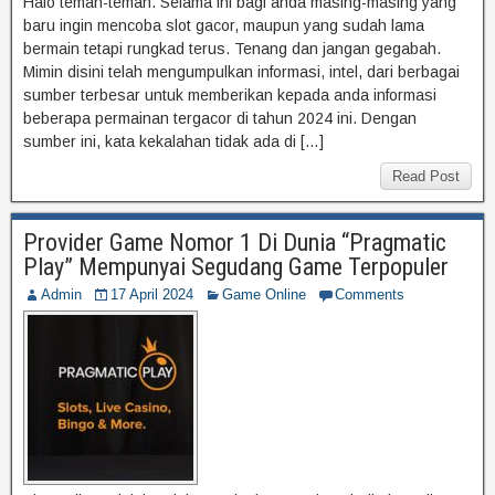
Halo teman-teman. Selama ini bagi anda masing-masing yang
baru ingin mencoba slot gacor, maupun yang sudah lama
bermain tetapi rungkad terus. Tenang dan jangan gegabah.
Mimin disini telah mengumpulkan informasi, intel, dari berbagai
sumber terbesar untuk memberikan kepada anda informasi
beberapa permainan tergacor di tahun 2024 ini. Dengan
sumber ini, kata kekalahan tidak ada di […]
Read Post
Provider Game Nomor 1 Di Dunia “Pragmatic
Play” Mempunyai Segudang Game Terpopuler
Admin
17 April 2024
Game Online
Comments