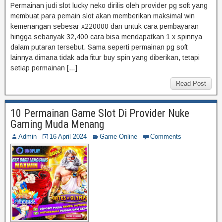
Permainan judi slot lucky neko dirilis oleh provider pg soft yang
membuat para pemain slot akan memberikan maksimal win
kemenangan sebesar x220000 dan untuk cara pembayaran
hingga sebanyak 32,400 cara bisa mendapatkan 1 x spinnya
dalam putaran tersebut. Sama seperti permainan pg soft
lainnya dimana tidak ada fitur buy spin yang diberikan, tetapi
setiap permainan […]
Read Post
10 Permainan Game Slot Di Provider Nuke
Gaming Muda Menang
Admin
16 April 2024
Game Online
Comments