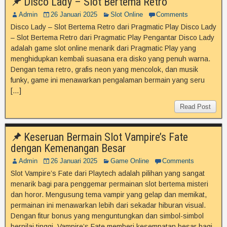
Disco Lady – Slot Bertema Retro
Admin
26 Januari 2025
Slot Online
Comments
Disco Lady – Slot Bertema Retro dari Pragmatic Play Disco Lady
– Slot Bertema Retro dari Pragmatic Play Pengantar Disco Lady
adalah game slot online menarik dari Pragmatic Play yang
menghidupkan kembali suasana era disko yang penuh warna.
Dengan tema retro, grafis neon yang mencolok, dan musik
funky, game ini menawarkan pengalaman bermain yang seru
[…]
Read Post
Keseruan Bermain Slot Vampire’s Fate
dengan Kemenangan Besar
Admin
26 Januari 2025
Game Online
Comments
Slot Vampire’s Fate dari Playtech adalah pilihan yang sangat
menarik bagi para penggemar permainan slot bertema misteri
dan horor. Mengusung tema vampir yang gelap dan memikat,
permainan ini menawarkan lebih dari sekadar hiburan visual.
Dengan fitur bonus yang menguntungkan dan simbol-simbol
bernilai tinggi, Vampire’s Fate memberi kesempatan besar bagi