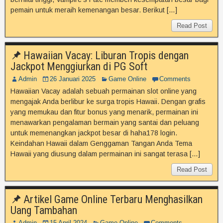
pemain untuk meraih kemenangan besar. Berikut […]
Read Post
Hawaiian Vacay: Liburan Tropis dengan
Jackpot Menggiurkan di PG Soft
Admin
26 Januari 2025
Game Online
Comments
Hawaiian Vacay adalah sebuah permainan slot online yang
mengajak Anda berlibur ke surga tropis Hawaii. Dengan grafis
yang memukau dan fitur bonus yang menarik, permainan ini
menawarkan pengalaman bermain yang santai dan peluang
untuk memenangkan jackpot besar di haha178 login.
Keindahan Hawaii dalam Genggaman Tangan Anda Tema
Hawaii yang diusung dalam permainan ini sangat terasa […]
Read Post
Artikel Game Online Terbaru Menghasilkan
Uang Tambahan
Admin
15 April 2024
Game Online
Comments