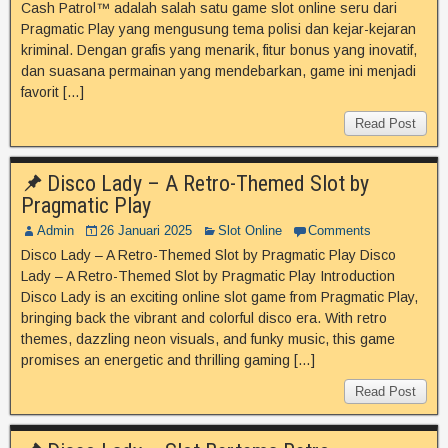
Cash Patrol™ adalah salah satu game slot online seru dari
Pragmatic Play yang mengusung tema polisi dan kejar-kejaran
kriminal. Dengan grafis yang menarik, fitur bonus yang inovatif,
dan suasana permainan yang mendebarkan, game ini menjadi
favorit […]
Read Post
Disco Lady – A Retro-Themed Slot by
Pragmatic Play
Admin
26 Januari 2025
Slot Online
Comments
Disco Lady – A Retro-Themed Slot by Pragmatic Play Disco
Lady – A Retro-Themed Slot by Pragmatic Play Introduction
Disco Lady is an exciting online slot game from Pragmatic Play,
bringing back the vibrant and colorful disco era. With retro
themes, dazzling neon visuals, and funky music, this game
promises an energetic and thrilling gaming […]
Read Post