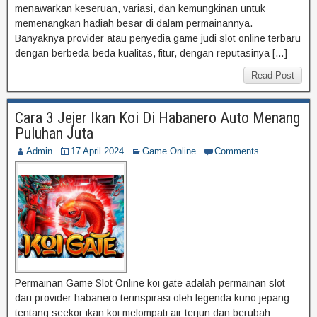
menawarkan keseruan, variasi, dan kemungkinan untuk
memenangkan hadiah besar di dalam permainannya.
Banyaknya provider atau penyedia game judi slot online terbaru
dengan berbeda-beda kualitas, fitur, dengan reputasinya […]
Read Post
Cara 3 Jejer Ikan Koi Di Habanero Auto Menang
Puluhan Juta
Admin
17 April 2024
Game Online
Comments
Permainan Game Slot Online koi gate adalah permainan slot
dari provider habanero terinspirasi oleh legenda kuno jepang
tentang seekor ikan koi melompati air terjun dan berubah