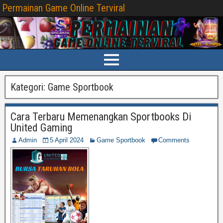
Permainan Game Online Terviral
Kategori:
Game Sportbook
Cara Terbaru Memenangkan Sportbooks Di
United Gaming
Admin
5 April 2024
Game Sportbook
Comments